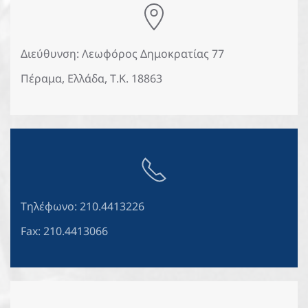
Διεύθυνση: Λεωφόρος Δημοκρατίας 77
Πέραμα, Ελλάδα, Τ.Κ. 18863
Τηλέφωνο: 210.4413226
Fax: 210.4413066