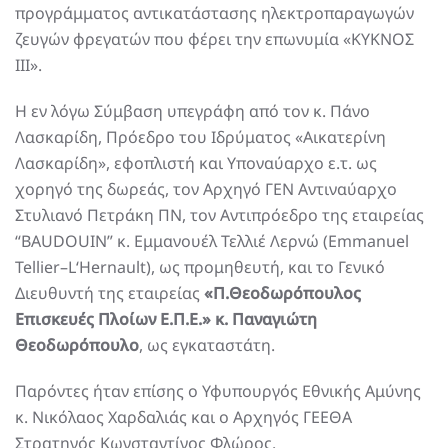
προγράμματος αντικατάστασης ηλεκτροπαραγωγών
ζευγών φρεγατών που φέρει την επωνυμία «ΚΥΚΝΟΣ
ΙΙΙ».
Η εν λόγω Σύμβαση υπεγράφη από τον κ. Πάνο
Λασκαρίδη, Πρόεδρο του Ιδρύματος «Αικατερίνη
Λασκαρίδη», εφοπλιστή και Υποναύαρχο ε.τ. ως
χορηγό της δωρεάς, τον Αρχηγό ΓΕΝ Αντιναύαρχο
Στυλιανό Πετράκη ΠΝ, τον Αντιπρόεδρο της εταιρείας
“BAUDOUIN” κ. Εμμανουέλ Τελλιέ Λερνώ (Emmanuel
Tellier–L‘Hernault), ως προμηθευτή, και το Γενικό
Διευθυντή της εταιρείας
«Π.Θεοδωρόπουλος
Επισκευές Πλοίων Ε.Π.Ε.» κ. Παναγιώτη
Θεοδωρόπουλο
, ως εγκαταστάτη.
Παρόντες ήταν επίσης ο Υφυπουργός Εθνικής Αμύνης
κ. Νικόλαος Χαρδαλιάς και ο Αρχηγός ΓΕΕΘΑ
Στρατηγός Κωνσταντίνος Φλώρος.